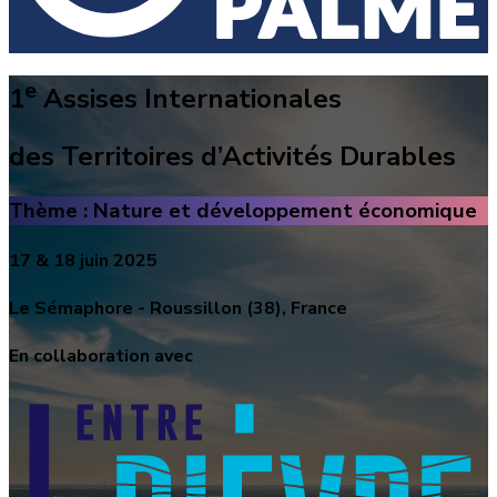
e
1
Assises Internationales
des Territoires d’Activités Durables
Thème : Nature et développement économique
17 & 18 juin 2025
Le Sémaphore - Roussillon (38)‚ France
En collaboration avec