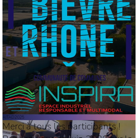
AITAD2025
Merci à tous les participants !