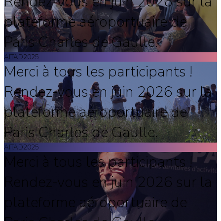
Rendez-vous en juin 2026 sur la
plateforme aéroportuaire de
Paris Charles de Gaulle.
AITAD2025
Merci à tous les participants !
Rendez-vous en juin 2026 sur la
plateforme aéroportuaire de
Paris Charles de Gaulle.
AITAD2025
Merci à tous les participants !
Rendez-vous en juin 2026 sur la
plateforme aéroportuaire de