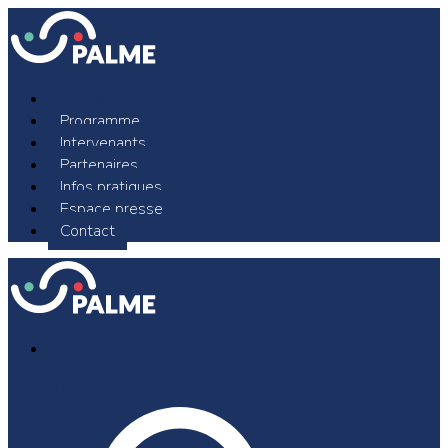
Accueil
Programme
Intervenants
Partenaires
Infos pratiques
Espace presse
Contact
-
Espace Adhérent