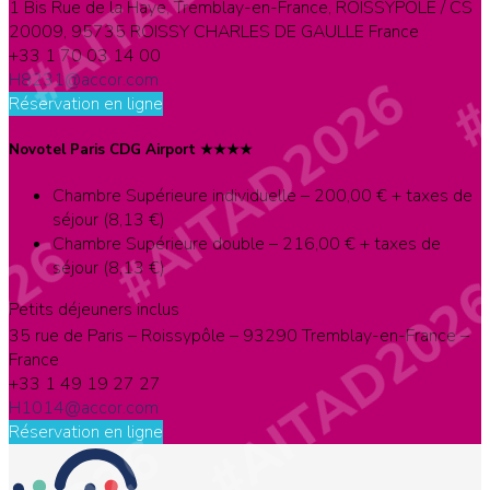
1 Bis Rue de la Haye, Tremblay-en-France, ROISSYPOLE / CS
20009, 95735 ROISSY CHARLES DE GAULLE France
+33 1 70 03 14 00
H8231@accor.com
Réservation en ligne
Novotel Paris CDG Airport ★★★★
Chambre Supérieure individuelle – 200,00 € + taxes de
séjour (8,13 €)
Chambre Supérieure double – 216,00 € + taxes de
séjour (8,13 €)
Petits déjeuners inclus
35 rue de Paris – Roissypôle – 93290 Tremblay-en-France –
France
+33 1 49 19 27 27
H1014@accor.com
Réservation en ligne