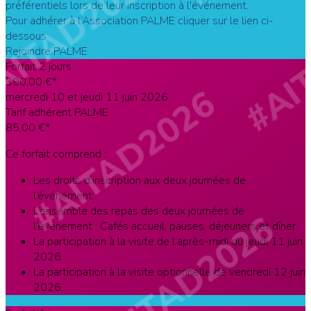
préférentiels lors de leur inscription à l'événement.
Pour adhérer à l’Association PALME cliquer sur le lien ci-
dessous
Rejoindre PALME
Forfait 2 jours
390
,00 €*
mercredi 10 et jeudi 11 juin 2026
Tarif adhérent PALME
85
,00 €*
Ce forfait comprend :
Les droits d’inscription aux deux journées de
l’événement.
L’ensemble des repas des deux journées de
l’événement : Cafés accueil, pauses, déjeuners et dîner.
La participation à la visite de l’après-midi du jeudi 11 juin
2026.
La participation à la visite optionnelle de vendredi 12 juin
2026.